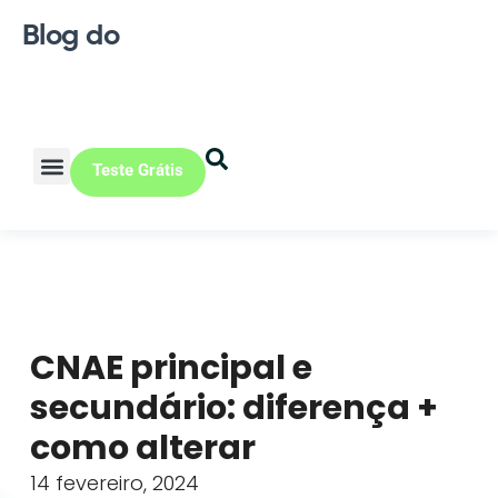
Blog do
Teste Grátis
Vendas Online
Loja física
Pequena indústria
CNAE principal e
secundário: diferença +
como alterar
14 fevereiro, 2024