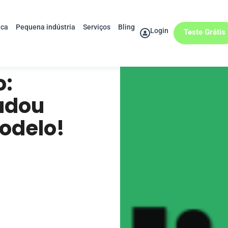
ica
Pequena indústria
Serviços
Bling
Login
Teste Grátis
o:
udou
odelo!