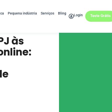
ica
Pequena indústria
Serviços
Bling
Login
Teste Grátis
PJ às
nline:
de