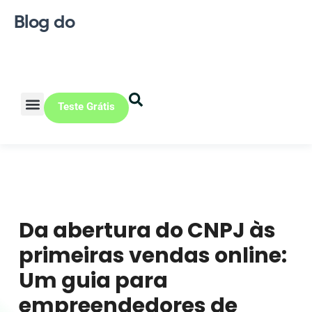
Blog do
Teste Grátis
Vendas Online
Loja física
Pequena indústria
Da abertura do CNPJ às
primeiras vendas online:
Um guia para
empreendedores de