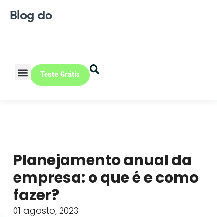
Blog do
Teste Grátis
Vendas Online
Loja física
Pequena indústria
Planejamento anual da
empresa: o que é e como
fazer?
01 agosto, 2023