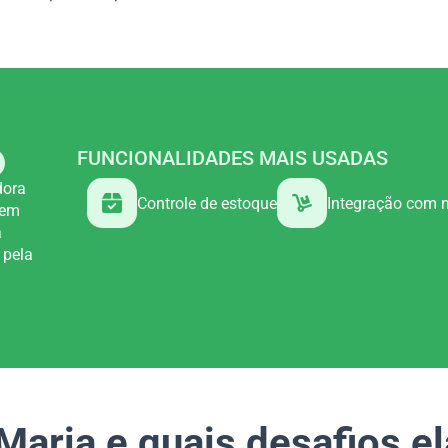
FUNCIONALIDADES MAIS USADAS
dora
Controle de estoque
Integração com 
 em
a
 pela
aria e quais desafios el