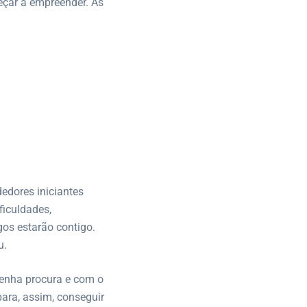
eçar a empreender. As
edores iniciantes
ficuldades,
os estarão contigo.
u.
tenha procura e com o
para, assim, conseguir