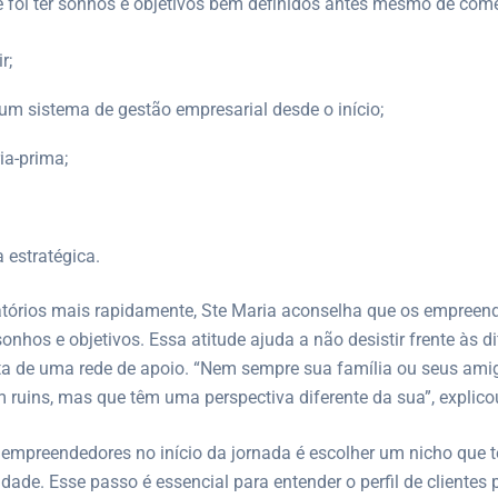
 foi ter sonhos e objetivos bem definidos antes mesmo de com
r;
um sistema de gestão empresarial desde o início;
ia-prima;
 estratégica.
atórios mais rapidamente, Ste Maria aconselha que os empreend
nhos e objetivos. Essa atitude ajuda a não desistir frente às di
lta de uma rede de apoio. “Nem sempre sua família ou seus amig
m ruins, mas que têm uma perspectiva diferente da sua”, explico
 empreendedores no início da jornada é escolher um nicho que 
ade. Esse passo é essencial para entender o perfil de clientes 