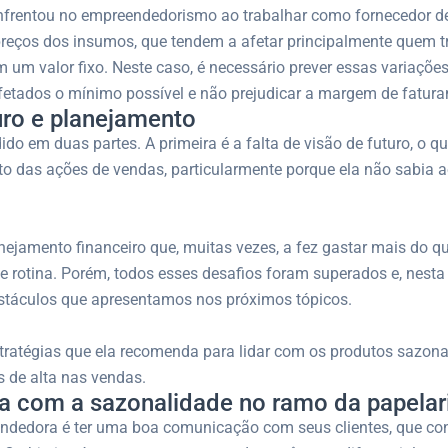
nfrentou no empreendedorismo ao trabalhar como fornecedor de 
 preços dos insumos, que tendem a afetar principalmente quem 
m um valor fixo. Neste caso, é necessário prever essas variaçõe
afetados o mínimo possível e não prejudicar a margem de fatur
turo e planejamento
idido em duas partes. A primeira é a falta de visão de futuro, o q
o das ações de vendas, particularmente porque ela não sabia a
anejamento financeiro que, muitas vezes, a fez gastar mais do 
e rotina. Porém, todos esses desafios foram superados e, nesta 
bstáculos que apresentamos nos próximos tópicos.
tratégias que ela recomenda para lidar com os produtos sazo
 de alta nas vendas.
a com a sazonalidade no ramo da papelar
eendedora é ter uma boa comunicação com seus clientes, que co