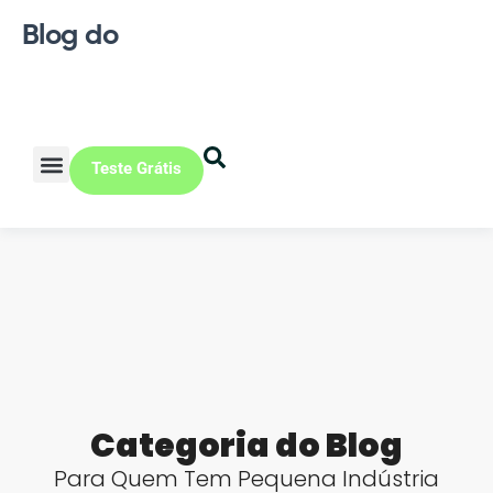
Blog do
Teste Grátis
Vendas Online
Loja física
Pequena indústria
Categoria do Blog
Para Quem Tem Pequena Indústria