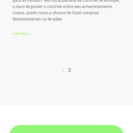
para as vendas? Sem uma planilha de controle de estoque,
o risco de perder o controle sobre seu armazenamento
cresce, assim como a chance de fazer compras
desnecessárias ou de adiar
Leia mais »
1
2