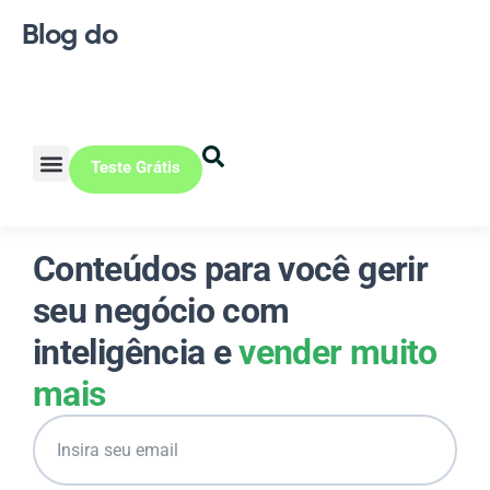
Blog do
Teste Grátis
Vendas Online
Loja física
Pequena indústria
Conteúdos para você gerir
seu negócio com
inteligência e
vender muito
mais