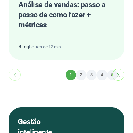
Análise de vendas: passo a
passo de como fazer +
métricas
Bling
Leitura de 12 min
...
1
2
3
4
5
Gestão
inteligente