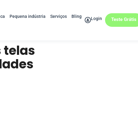
ica
Pequena indústria
Serviços
Bling
Login
Teste Grátis
 telas
idades