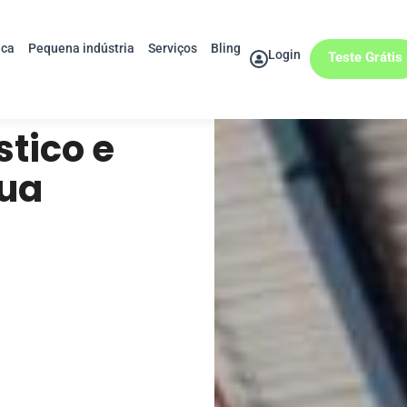
ica
Pequena indústria
Serviços
Bling
Login
Teste Grátis
stico e
sua
a