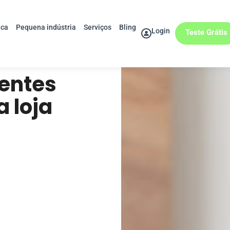
ica
Pequena indústria
Serviços
Bling
Login
Teste Grátis
ientes
a loja