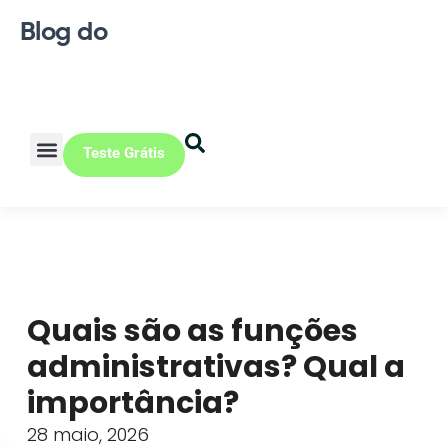
Blog do
Teste Grátis
Vendas Online
Loja física
Pequena indústria
Quais são as funções
administrativas? Qual a
importância?
28 maio, 2026