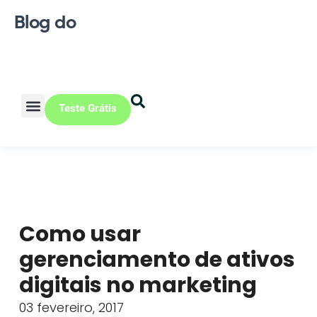
Blog do
Teste Grátis
Vendas Online
Loja física
Pequena indústria
Como usar
gerenciamento de ativos
digitais no marketing
03 fevereiro, 2017