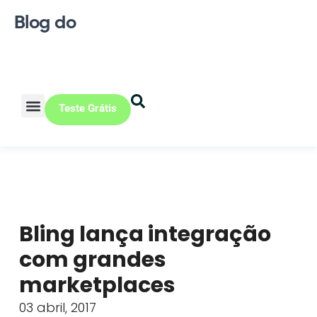
Blog do
Teste Grátis
Vendas Online
Loja física
Pequena indústria
Bling lança integração
com grandes
marketplaces
03 abril, 2017