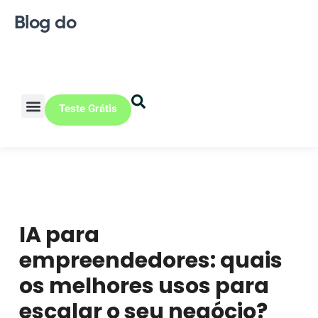
Blog do
Teste Grátis
Vendas Online
Loja física
Pequena indústria
IA para
empreendedores: quais
os melhores usos para
escalar o seu negócio?