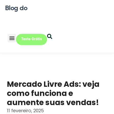
Blog do
Teste Grátis
Vendas Online
Loja física
Pequena indústria
Mercado Livre Ads: veja
como funciona e
aumente suas vendas!
11 fevereiro, 2025