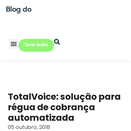
Blog do
Teste Grátis
Vendas Online
Loja física
Pequena indústria
TotalVoice: solução para
régua de cobrança
automatizada
05 outubro, 2018