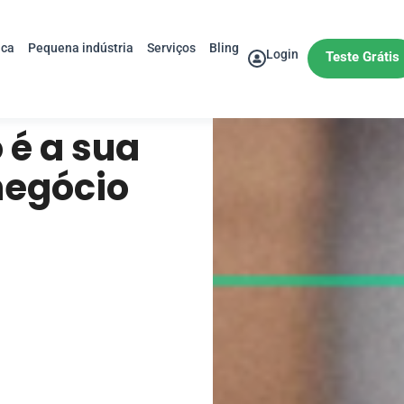
ica
Pequena indústria
Serviços
Bling
Login
Teste Grátis
 é a sua
negócio