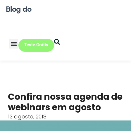
Blog do
Teste Grátis
Vendas Online
Loja física
Pequena indústria
Confira nossa agenda de
webinars em agosto
13 agosto, 2018