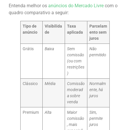
Entenda melhor os
anúncios do Mercado Livre
com o
quadro comparativo a seguir:
Tipo de
Visibilida
Taxa
Parcelam
anúncio
de
aplicada
ento sem
juros
Grátis
Baixa
Sem
Não
comissão
permitido
(ou com
restrições
)
Clássico
Média
Comissão
Normalm
moderad
ente, há
a sobre
juros
venda
Premium
Alta
Maior
Sim,
comissão
permite
, mais
juros