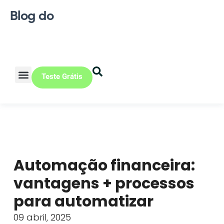
Blog do
Teste Grátis
Vendas Online
Loja física
Pequena indústria
Automação financeira:
vantagens + processos
para automatizar
09 abril, 2025