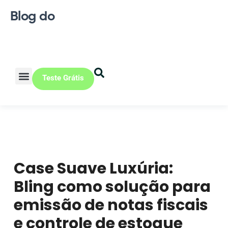
Blog do
Teste Grátis
Vendas Online
Loja física
Pequena indústria
Case Suave Luxúria:
Bling como solução para
emissão de notas fiscais
e controle de estoque