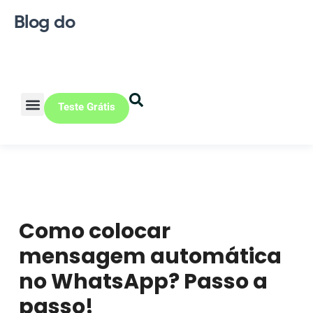
Blog do
Teste Grátis
Vendas Online
Loja física
Pequena indústria
Como colocar
mensagem automática
no WhatsApp? Passo a
passo!