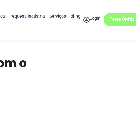
ica
Pequena indústria
Serviços
Bling
Login
Teste Grátis
om o