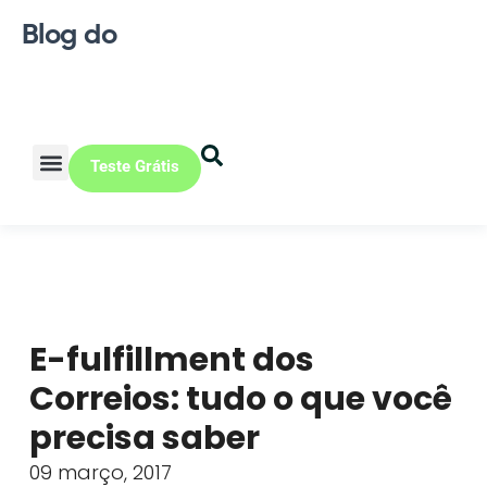
Blog do
Teste Grátis
Vendas Online
Loja física
Pequena indústria
E-fulfillment dos
Correios: tudo o que você
precisa saber
09 março, 2017