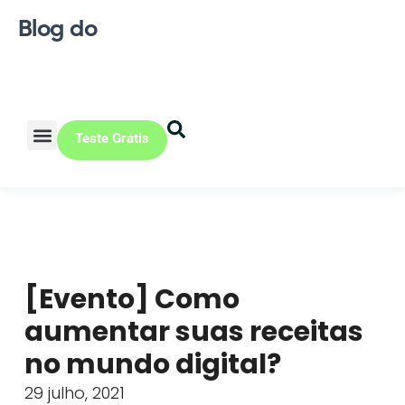
Blog do
Teste Grátis
Vendas Online
Loja física
Pequena indústria
[Evento] Como
aumentar suas receitas
no mundo digital?
29 julho, 2021