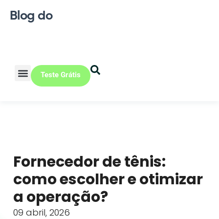
Blog do
Teste Grátis
Vendas Online
Loja física
Pequena indústria
Fornecedor de tênis:
como escolher e otimizar
a operação?
09 abril, 2026