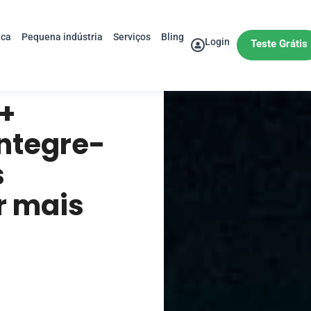
ica
Pequena indústria
Serviços
Bling
Login
Teste Grátis
+
Integre-
s
r mais