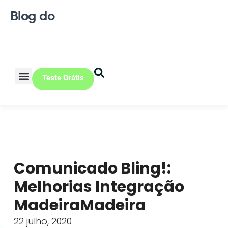
Blog do
Teste Grátis
Vendas Online
Loja física
Pequena indústria
Comunicado Bling!:
Melhorias Integração
MadeiraMadeira
22 julho, 2020