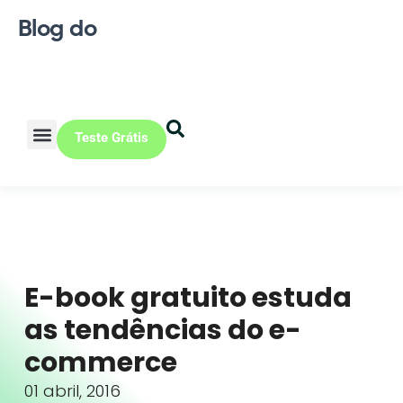
Blog do
Teste Grátis
Vendas Online
Loja física
Pequena indústria
E-book gratuito estuda
as tendências do e-
commerce
01 abril, 2016