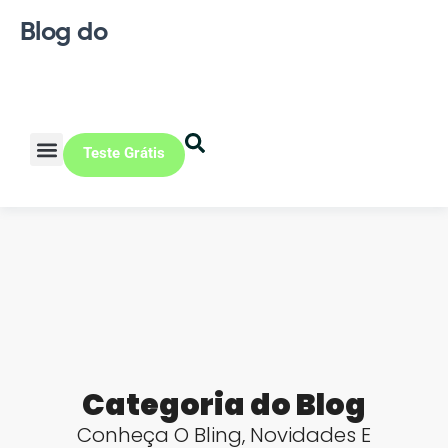
Blog do
Teste Grátis
Vendas Online
Loja física
Pequena indústria
Categoria do Blog
Conheça O Bling
,
Novidades E