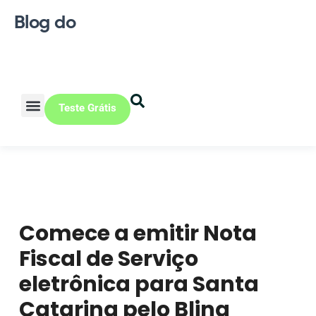
Blog do
Teste Grátis
Vendas Online
Loja física
Pequena indústria
Comece a emitir Nota
Fiscal de Serviço
eletrônica para Santa
Catarina pelo Bling