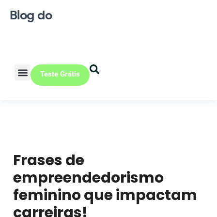
Blog do
Teste Grátis
Vendas Online
Loja física
Pequena indústria
Frases de
empreendedorismo
feminino que impactam
carreiras!