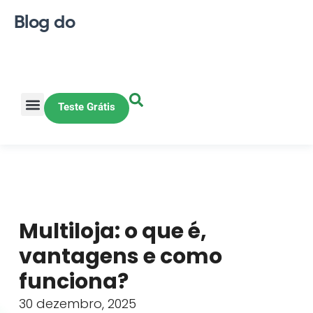
Blog do
Teste Grátis
Vendas Online
Loja física
Pequena indústria
Multiloja: o que é,
vantagens e como
funciona?
30 dezembro, 2025