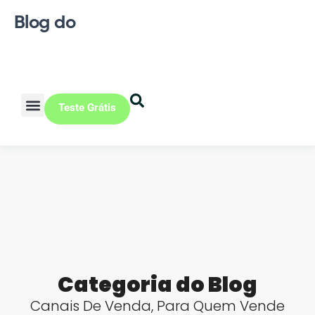
Blog do
Teste Grátis
Vendas Online
Loja física
Pequena indústria
Categoria do Blog
Canais De Venda
,
Para Quem Vende