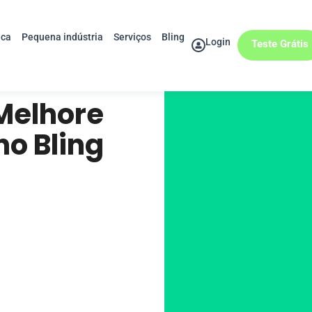
ica
Pequena indústria
Serviços
Bling
Login
Teste Grátis
 Melhore
no Bling
!