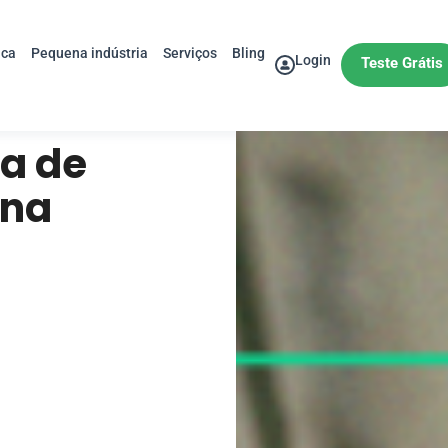
ica
Pequena indústria
Serviços
Bling
Login
Teste Grátis
ça de
 na