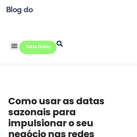
Blog do
Teste Grátis
Vendas Online
Loja física
Pequena indústria
Como usar as datas
sazonais para
impulsionar o seu
negócio nas redes