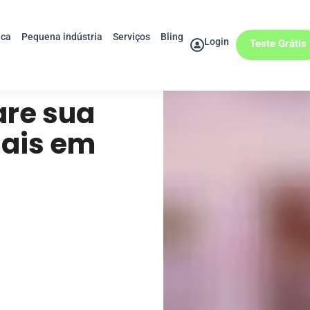
ica
Pequena indústria
Serviços
Bling
Login
Teste Grátis
are sua
mais em