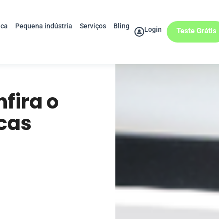
ica
Pequena indústria
Serviços
Bling
Login
Teste Grátis
fira o
icas