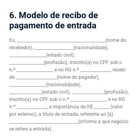
6. Modelo de recibo de
pagamento de entrada
Eu, _________________________________________(nome do
recebedor), __________________(nacionalidade),
_________________(estado civil),
________________(profissão), inscrito(a) no CPF sob o
n.º _________________ e no RG n.º ______________, recebi
de ___________________(nome do pagador),
_________________(nacionalidade),
_______________(estado civil), _______________(profissão),
inscrito(a) no CPF sob o n.º _________________ e no RG
n.º ______________, a importância de R$ _______ (valor
por extenso), a título de entrada, referente ao (à)
________________________________(informe a que negócio
se refere a entrada).