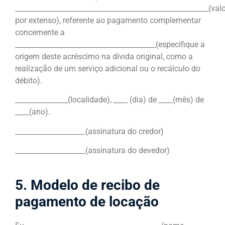
_______________________________________________________(val
por extenso), referente ao pagamento complementar
concernente a
________________________________________(especifique a
origem deste acréscimo na dívida original, como a
realização de um serviço adicional ou o recálculo do
débito).
_______________(localidade), ____ (dia) de ____(mês) de
____(ano).
____________________(assinatura do credor)
____________________(assinatura do devedor)
5. Modelo de recibo de
pagamento de locação