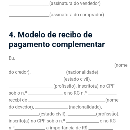
____________________(assinatura do vendedor)
____________________(assinatura do comprador)
4. Modelo de recibo de
pagamento complementar
Eu,
____________________________________________________(nome
do credor), _________________(nacionalidade),
___________________________(estado civil),
______________________(profissão), inscrito(a) no CPF
sob o n.º _________________ e no RG n.º ______________,
recebi de ______________________________________(nome
do devedor), ________________ (nacionalidade),
_______________(estado civil), ______________(profissão),
inscrito(a) no CPF sob o n.º ________________ e no RG
n.º_______________ a importância de R$ ____________