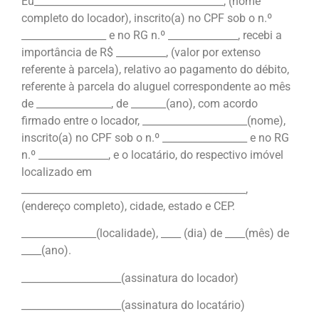
Eu______________________________________, (nome
completo do locador), inscrito(a) no CPF sob o n.º
_________________ e no RG n.º ______________, recebi a
importância de R$ __________, (valor por extenso
referente à parcela), relativo ao pagamento do débito,
referente à parcela do aluguel correspondente ao mês
de _______________, de _______(ano), com acordo
firmado entre o locador, _____________________(nome),
inscrito(a) no CPF sob o n.º _________________ e no RG
n.º ______________, e o locatário, do respectivo imóvel
localizado em
_____________________________________________,
(endereço completo), cidade, estado e CEP.
_______________(localidade), ____ (dia) de ____(mês) de
____(ano).
____________________(assinatura do locador)
____________________(assinatura do locatário)