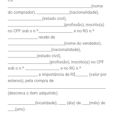
______________________________________________(nome
do comprador), __________________(nacionalidade),
___________________(estado civil),
_______________________________(profissão), inscrito(a)
no CPF sob o n.º___________________ e no RG n.º
________________, recebi de
_______________________________(nome do vendedor),
________________________(nacionalidade),
________________(estado civil),
_______________________(profissão), inscrito(a) no CPF
sob o n.º ___________________ e no RG n.º
________________, a importância de R$_______ (valor por
extenso), pela compra de
______________________________________________________
(descreva o item adquirido).
_______________(localidade), ____ (dia) de ____(mês) de
____(ano).