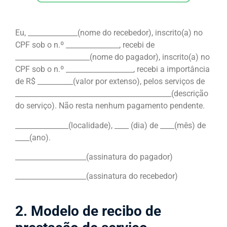
Eu, ______________(nome do recebedor), inscrito(a) no
CPF sob o n.º _______________, recebi de
_____________________(nome do pagador), inscrito(a) no
CPF sob o n.º ___________________, recebi a importância
de R$ __________(valor por extenso), pelos serviços de
____________________________________________(descrição
do serviço). Não resta nenhum pagamento pendente.
_______________(localidade), ____ (dia) de ____(mês) de
____(ano).
____________________(assinatura do pagador)
____________________(assinatura do recebedor)
2. Modelo de recibo de