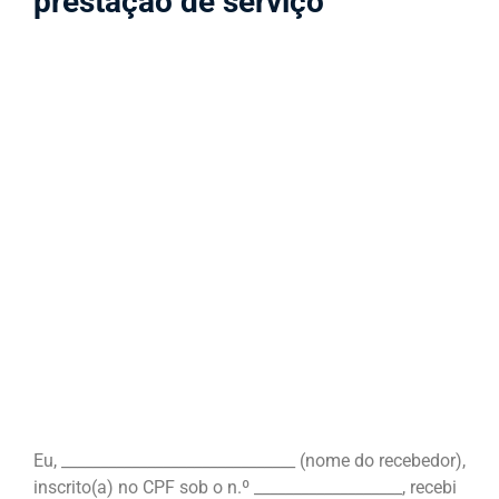
prestação de serviço
Eu, ______________________________ (nome do recebedor),
inscrito(a) no CPF sob o n.º ___________________, recebi