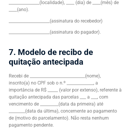
_______________(localidade), ____ (dia) de ____(mês) de
____(ano).
____________________(assinatura do recebedor)
____________________(assinatura do pagador).
7. Modelo de recibo de
quitação antecipada
Recebi de ___________________________(nome),
inscrito(a) no CPF sob o n.º _____________, a
importância de R$ _____ (valor por extenso), referente à
quitação antecipada das parcelas ___ a ___, com
vencimento de _________(data da primeira) até
________(data da última), concernente ao pagamento
de (motivo do parcelamento). Não resta nenhum
pagamento pendente.