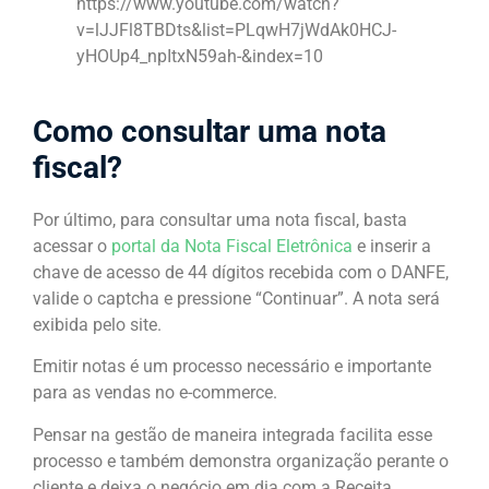
https://www.youtube.com/watch?
v=lJJFl8TBDts&list=PLqwH7jWdAk0HCJ-
yHOUp4_npItxN59ah-&index=10
Como consultar uma nota
fiscal?
Por último, para consultar uma nota fiscal, basta
acessar o
portal da Nota Fiscal Eletrônica
e inserir a
chave de acesso de 44 dígitos recebida com o DANFE,
valide o captcha e pressione “Continuar”. A nota será
exibida pelo site.
Emitir notas é um processo necessário e importante
para as vendas no e-commerce.
Pensar na gestão de maneira integrada facilita esse
processo e também demonstra organização perante o
cliente e deixa o negócio em dia com a Receita