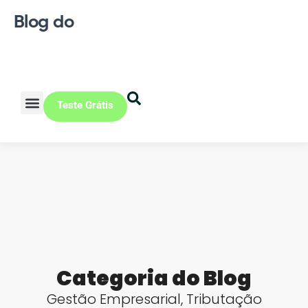
Blog do
Teste Grátis
Vendas Online
Loja física
Pequena indústria
Categoria do Blog
Gestão Empresarial
,
Tributação