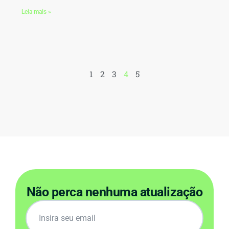
Leia mais »
1
2
3
4
5
Não perca nenhuma atualização