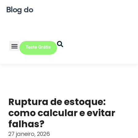
Blog do
Teste Grátis
Vendas Online
Loja física
Pequena indústria
Ruptura de estoque:
como calcular e evitar
falhas?
27 janeiro, 2026