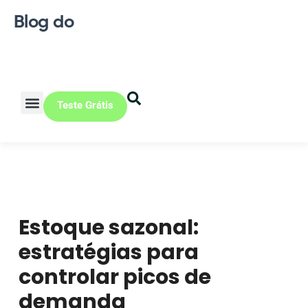
Blog do
Teste Grátis
Vendas Online
Loja física
Pequena indústria
Estoque sazonal:
estratégias para
controlar picos de
demanda