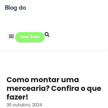
Blog do
Teste Grátis
Vendas Online
Loja física
Pequena indústria
Como montar uma
mercearia? Confira o que
fazer!
30 outubro, 2024