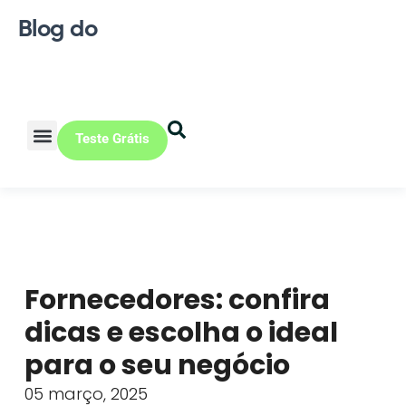
Blog do
Teste Grátis
Vendas Online
Loja física
Pequena indústria
Fornecedores: confira
dicas e escolha o ideal
para o seu negócio
05 março, 2025