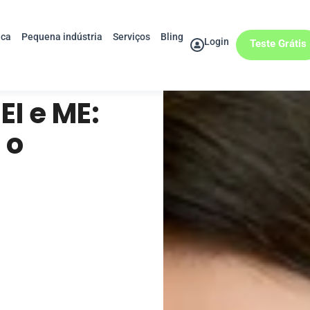
ica
Pequena indústria
Serviços
Bling
Login
Teste Grátis
EI e ME:
 o