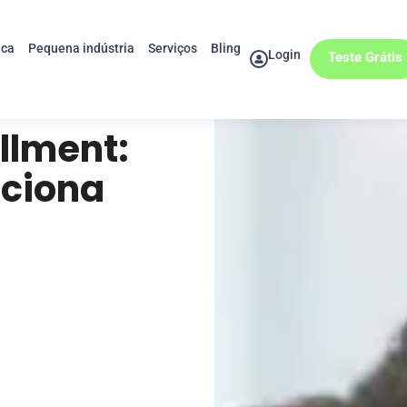
ica
Pequena indústria
Serviços
Bling
Login
Teste Grátis
illment:
nciona