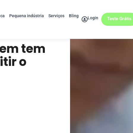
ica
Pequena indústria
Serviços
Bling
Login
Teste Grátis
uem tem
tir o